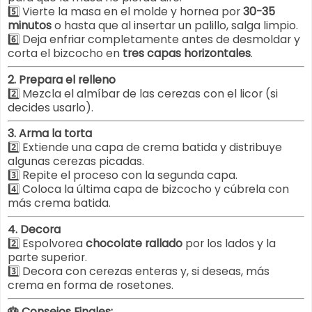
5️⃣ Vierte la masa en el molde y hornea por
30-35
minutos
o hasta que al insertar un palillo, salga limpio.
6️⃣ Deja enfriar completamente antes de desmoldar y
corta el bizcocho en
tres capas horizontales
.
2. Prepara el relleno
2️⃣ Mezcla el almíbar de las cerezas con el licor (si
decides usarlo).
3. Arma la torta
2️⃣ Extiende una capa de crema batida y distribuye
algunas cerezas picadas.
3️⃣ Repite el proceso con la segunda capa.
4️⃣ Coloca la última capa de bizcocho y cúbrela con
más crema batida.
4. Decora
2️⃣ Espolvorea
chocolate rallado
por los lados y la
parte superior.
3️⃣ Decora con cerezas enteras y, si deseas, más
crema en forma de rosetones.
🎂 Consejos Finales: